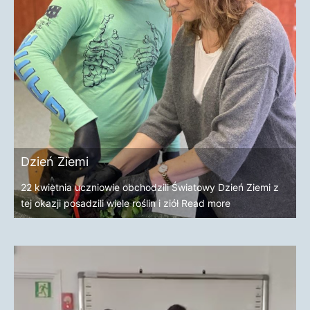
Dzień Ziemi
22 kwietnia uczniowie obchodzili Światowy Dzień Ziemi z
tej okazji posadzili wiele roślin i ziół
Read more