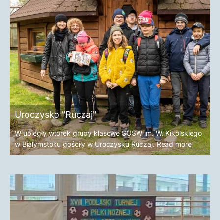
Uroczysko "Ruczaj"
W ubiegły wtorek grupy klasowe SOSW im. W. Kikolskiego
w Białymstoku gościły w Uroczysku Ruczaj.
Read more