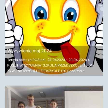
Wyżywienia maj 2024
Termin opłat za POSIŁKI: 24.042024 - 29.04.2024 r.
KOSZT WYŻYWIENIA: SZKOŁA/PRZEDSZKOLE (18 DNI
ŻYWIENIOWYCH) PRZEDSZKOLE (20
Read more