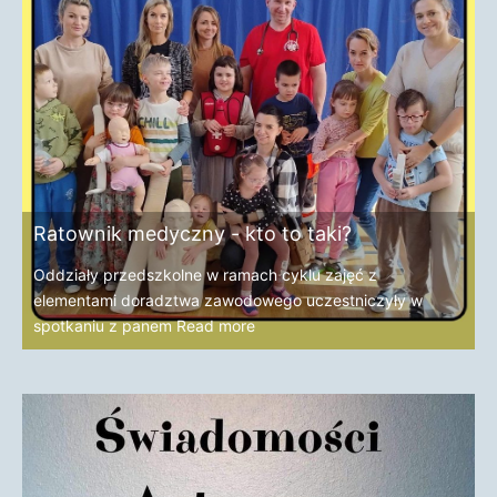
Ratownik medyczny - kto to taki?
Oddziały przedszkolne w ramach cyklu zajęć z
elementami doradztwa zawodowego uczestniczyły w
spotkaniu z panem
Read more