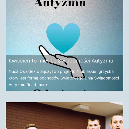
Kwiecień to miesiąc Świadomości Autyzmu
Nasz Ośrodek dołączył do projektu Niebieskie Igrzyska
który jest formą obchodów Światowego Dnia Świadomości
Autyzmu
Read more