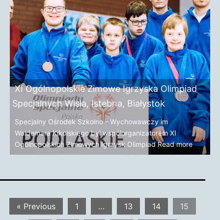
XI Ogólnopolskie Zimowe Igrzyska Olimpiad
Specjalnych Wisła, Istebna, Białystok
Specjalny Ośrodek Szkolno - Wychowawczy im
Waldemara Kikolskiego był współorganizatorem XI
Ogólnopolskich Zimowych Igrzysk Olimpiad
Read more
« Previous
1
…
13
14
15