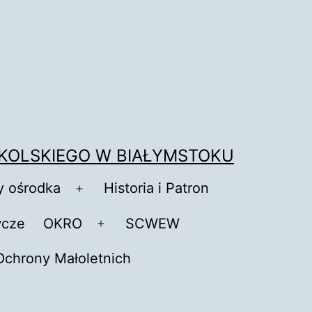
KOLSKIEGO W BIAŁYMSTOKU
y ośrodka
Historia i Patron
Rozwiń
menu
cze
OKRO
SCWEW
Rozwiń
menu
Ochrony Małoletnich