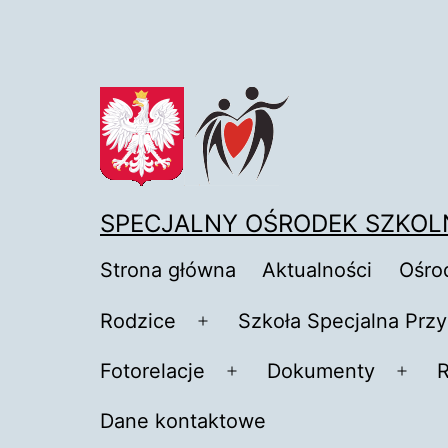
Przejdź
do
treści
SPECJALNY OŚRODEK SZKOL
Strona główna
Aktualności
Ośro
Rodzice
Szkoła Specjalna Przy
Rozwiń
menu
Fotorelacje
Dokumenty
R
Rozwiń
Rozw
menu
men
Dane kontaktowe