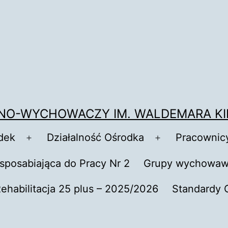
NO-WYCHOWACZY IM. WALDEMARA KI
dek
Działalność Ośrodka
Pracownic
Rozwiń
Rozwiń
menu
menu
sposabiająca do Pracy Nr 2
Grupy wychowaw
ehabilitacja 25 plus – 2025/2026
Standardy 
iń
u